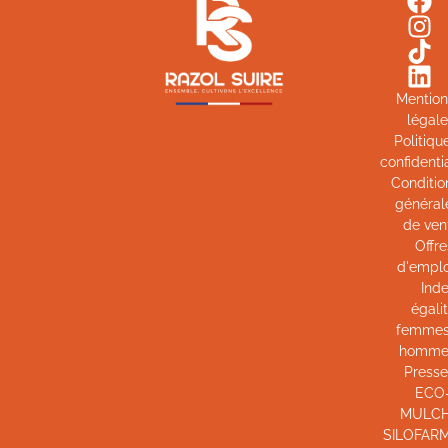
Mention
légal
Politiqu
confidentia
Conditio
général
de ven
Offre
d'emplo
Ind
égali
femmes
homme
Presse
ECO
MULC
SILOFAR